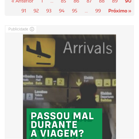
« Anterior
1
…
85
86
87
88
89
90
91
92
93
94
95
…
99
Próximo »
Publicidade