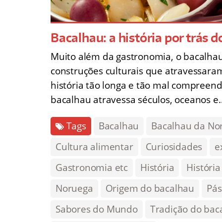
Bacalhau: a história por trás d
Muito além da gastronomia, o bacalhau 
construções culturais que atravessar
história tão longa e tão mal compreend
bacalhau atravessa séculos, oceanos e
Tags
Bacalhau
Bacalhau da No
Cultura alimentar
Curiosidades
e
Gastronomia etc
História
Históri
Noruega
Origem do bacalhau
Pás
Sabores do Mundo
Tradição do baca