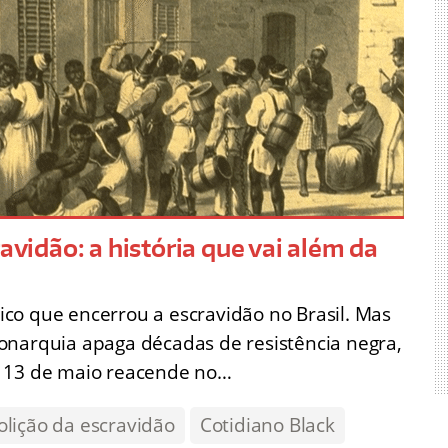
avidão: a história que vai além da
ídico que encerrou a escravidão no Brasil. Mas
onarquia apaga décadas de resistência negra,
o 13 de maio reacende no…
olição da escravidão
Cotidiano Black