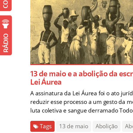
RÁDIO
13 de maio e a abolição da escr
Lei Áurea
A assinatura da Lei Áurea foi o ato jur
reduzir esse processo a um gesto da m
luta coletiva e sangue derramado Tod
Tags
13 de maio
Abolição
Ab