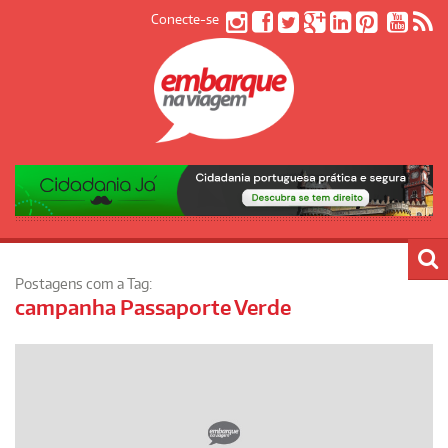
Conecte-se
Postagens com a Tag:
campanha Passaporte Verde