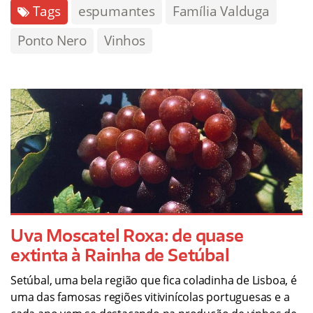
Tags
espumantes
Família Valduga
Ponto Nero
Vinhos
Uva Moscatel Roxa: de quase
extinta à Rainha de Setúbal
Setúbal, uma bela região que fica coladinha de Lisboa, é
uma das famosas regiões vitivinícolas portuguesas e a