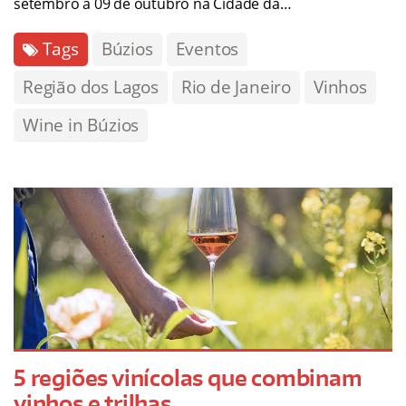
setembro a 09 de outubro na Cidade da…
Tags
Búzios
Eventos
Região dos Lagos
Rio de Janeiro
Vinhos
Wine in Búzios
5 regiões vinícolas que combinam
vinhos e trilhas