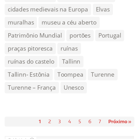
cidades medievais na Europa
Elvas
muralhas
museu a céu aberto
Patrimônio Mundial
portões
Portugal
praças pitoresca
ruínas
ruínas do castelo
Tallinn
Tallinn- Estônia
Toompea
Turenne
Turenne – França
Unesco
1
2
3
4
5
6
7
Próximo »