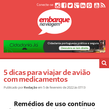
Conecte-se
5 dicas para viajar de avião
com medicamentos
Publicado por
Redação
em
5 de fevereiro de 2022
às 07:13
Remédios de uso contínuo