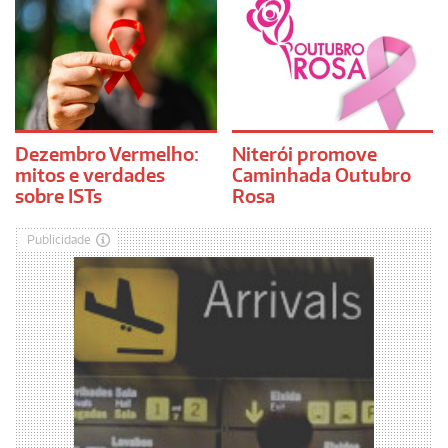
Dezembro Vermelho:
Niterói promove
mitos e verdades
Caminhada Outubro
sobre ISTs
Rosa
Publicidade