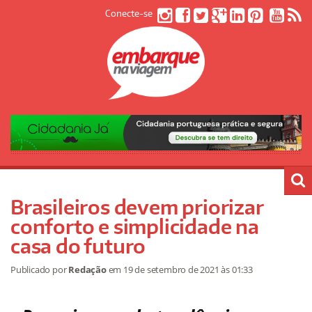
Conecte-se
Brasileiros devem priorizar
conforto e simplicidade na
casa do futuro
Publicado por
Redação
em
19 de setembro de 2021
às 01:33