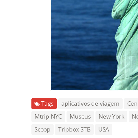
Tags
aplicativos de viagem
Cen
Mtrip NYC
Museus
New York
N
Scoop
Tripbox STB
USA