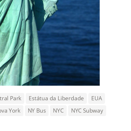
tral Park
Estátua da Liberdade
EUA
ova York
NY Bus
NYC
NYC Subway