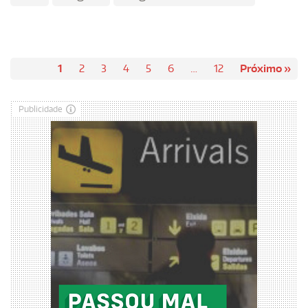
1
2
3
4
5
6
…
12
Próximo »
Publicidade