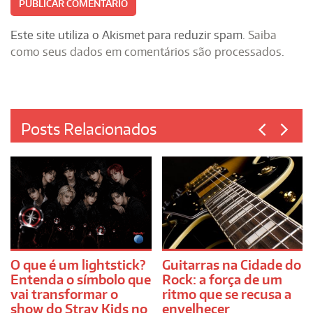
Este site utiliza o Akismet para reduzir spam.
Saiba
como seus dados em comentários são processados
.
Posts Relacionados
O que é um lightstick?
Guitarras na Cidade do
Entenda o símbolo que
Rock: a força de um
vai transformar o
ritmo que se recusa a
show do Stray Kids no
envelhecer