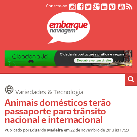
Conecte-se
Variedades & Tecnologia
Animais domésticos terão
passaporte para trânsito
nacional e internacional
Publicado por
Eduardo Madeira
em
22 de novembro de 2013
às 17:20