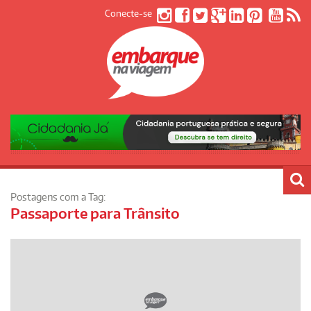
Conecte-se
Postagens com a Tag:
Passaporte para Trânsito