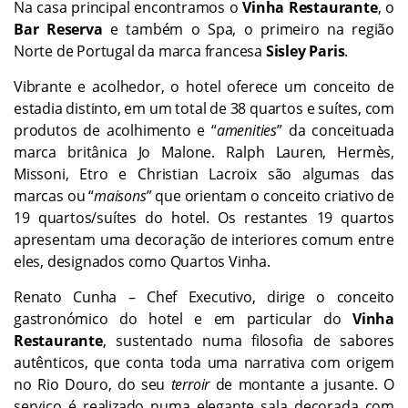
Na casa principal encontramos o
Vinha Restaurante
, o
Bar Reserva
e também o Spa, o primeiro na região
Norte de Portugal da marca francesa
Sisley Paris
.
Vibrante e acolhedor, o hotel oferece um conceito de
estadia distinto, em um total de 38 quartos e suítes, com
produtos de acolhimento e “
amenities
” da conceituada
marca britânica Jo Malone. Ralph Lauren, Hermès,
Missoni, Etro e Christian Lacroix são algumas das
marcas ou “
maisons
” que orientam o conceito criativo de
19 quartos/suítes do hotel. Os restantes 19 quartos
apresentam uma decoração de interiores comum entre
eles, designados como Quartos Vinha.
Renato Cunha – Chef Executivo, dirige o conceito
gastronómico do hotel e em particular do
Vinha
Restaurante
, sustentado numa filosofia de sabores
autênticos, que conta toda uma narrativa com origem
no Rio Douro, do seu
terroir
de montante a jusante. O
serviço é realizado numa elegante sala decorada com