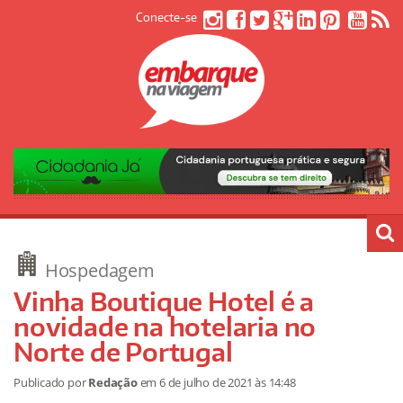
Conecte-se
Hospedagem
Vinha Boutique Hotel é a
novidade na hotelaria no
Norte de Portugal
Publicado por
Redação
em
6 de julho de 2021
às 14:48