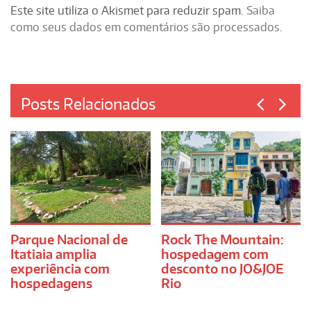
Este site utiliza o Akismet para reduzir spam.
Saiba
como seus dados em comentários são processados
.
Posts Relacionados
Parque Nacional de
Rock The Mountain:
Itatiaia amplia
hospedagem com
experiência com
desconto no JO&JOE
hospedagens
Rio