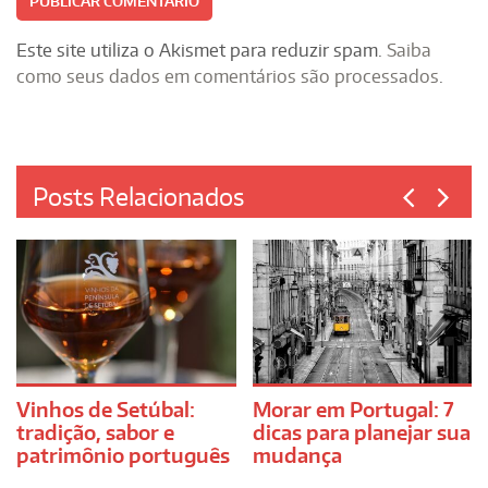
Este site utiliza o Akismet para reduzir spam.
Saiba
como seus dados em comentários são processados
.
Posts Relacionados
Vinhos de Setúbal:
Morar em Portugal: 7
tradição, sabor e
dicas para planejar sua
patrimônio português
mudança