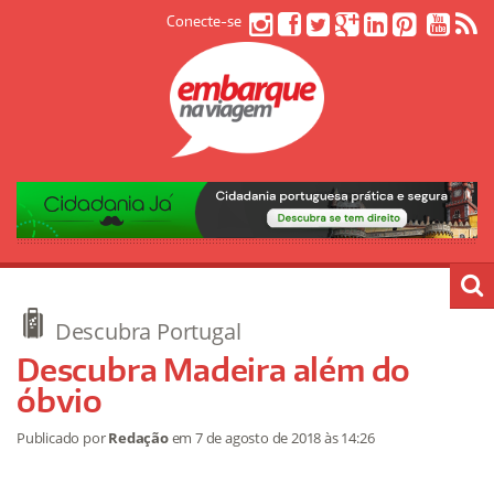
Conecte-se
Descubra Portugal
Descubra Madeira além do
óbvio
Publicado por
Redação
em
7 de agosto de 2018
às 14:26