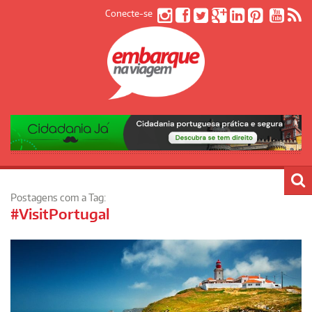
Conecte-se
Postagens com a Tag:
#VisitPortugal