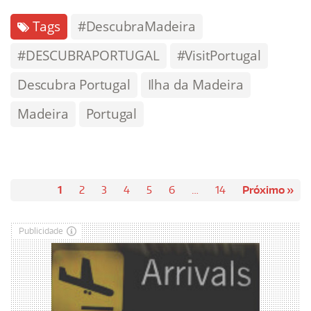
Tags
#DescubraMadeira
#DESCUBRAPORTUGAL
#VisitPortugal
Descubra Portugal
Ilha da Madeira
Madeira
Portugal
1
2
3
4
5
6
…
14
Próximo »
Publicidade