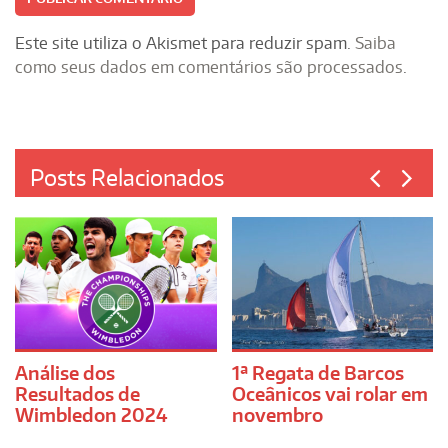
Este site utiliza o Akismet para reduzir spam.
Saiba
como seus dados em comentários são processados
.
Posts Relacionados
Análise dos
1ª Regata de Barcos
Resultados de
Oceânicos vai rolar em
Wimbledon 2024
novembro