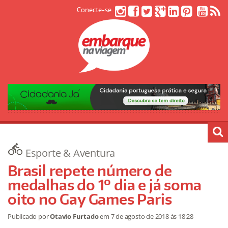
Conecte-se
Esporte & Aventura
Brasil repete número de
medalhas do 1º dia e já soma
oito no Gay Games Paris
Publicado por
Otavio Furtado
em
7 de agosto de 2018
às 18:28