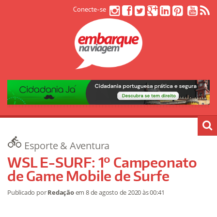
Conecte-se
Esporte & Aventura
WSL E-SURF: 1º Campeonato
de Game Mobile de Surfe
Publicado por
Redação
em
8 de agosto de 2020
às 00:41