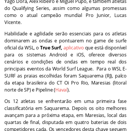
Yago Dora, Alex Ribeiro e Miguel Pupo, e também atletas
do Qualifying Series, assim como algumas promessas
como o atual campeão mundial Pro Junior, Lucas
Vicente.
Habilidade e agilidade serão essenciais para os atletas
dominarem as ondas e pontuarem no game de surfe
oficial da WSL, o
True Surf,
aplicativo
que está disponível
para os sistemas Android e iOS, oferece diversos
cenários e condições de ondas em tempo real dos
principais eventos da World Surf League. Para o WSL E-
SURF as praias escolhidas foram Saquarema (RJ), palco
da etapa brasileira do CT Oi Pro Rio, Maresias (litoral
norte de SP) e Pipeline (
Havaí
).
Os 12 atletas se enfrentarão em uma primeira fase
classificatória em Saquarema. Depois os oito melhores
avançam para a próxima etapa, em Maresias, local das
quartas de final, disputada em quatro baterias de dois
competidores cada. Os vencedores desta chave seguem