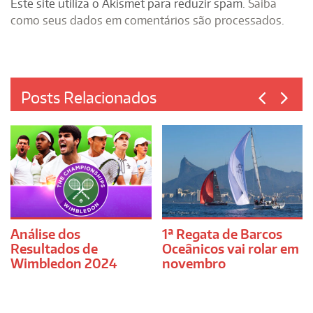
Este site utiliza o Akismet para reduzir spam.
Saiba
como seus dados em comentários são processados
.
Posts Relacionados
Análise dos
1ª Regata de Barcos
Resultados de
Oceânicos vai rolar em
Wimbledon 2024
novembro