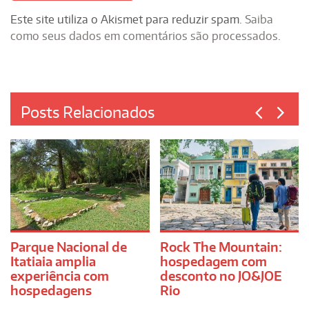
Este site utiliza o Akismet para reduzir spam.
Saiba
como seus dados em comentários são processados
.
Posts Relacionados
Parque Nacional de
Rock The Mountain:
Itatiaia amplia
hospedagem com
experiência com
desconto no JO&JOE
hospedagens
Rio