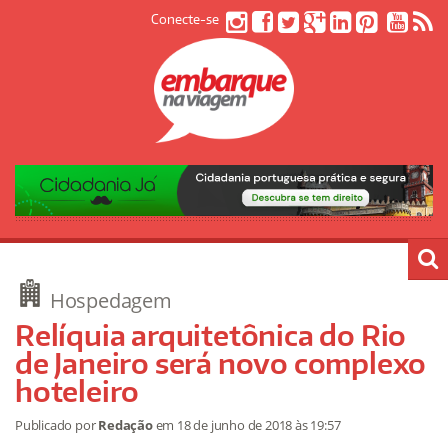
Conecte-se
Hospedagem
Relíquia arquitetônica do Rio
de Janeiro será novo complexo
hoteleiro
Publicado por
Redação
em
18 de junho de 2018
às 19:57