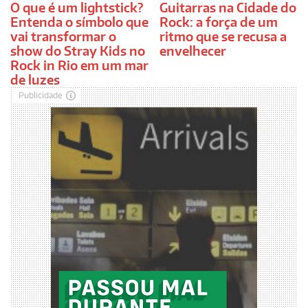
O que é um lightstick?
Guitarras na Cidade do
Entenda o símbolo que
Rock: a força de um
vai transformar o
ritmo que se recusa a
show do Stray Kids no
envelhecer
Rock in Rio em um mar
de luzes
Publicidade