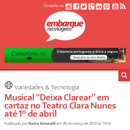
Conecte-se
Variedades & Tecnologia
Musical “Deixa Clarear” em
cartaz no Teatro Clara Nunes
até 1º de abril
Publicado por
Naira Amorelli
em
28 de março de 2018
às 19:10