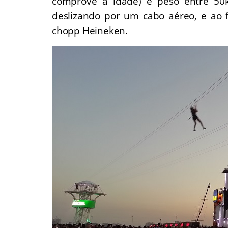
comprove a idade) e peso entre 50kg
deslizando por um cabo aéreo, e ao f
chopp Heineken.