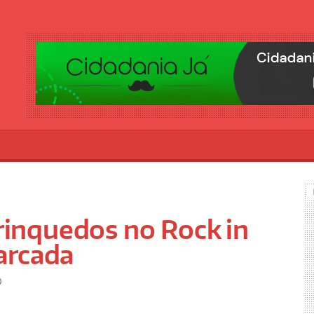
Brinquedos no Rock in
arcada
0