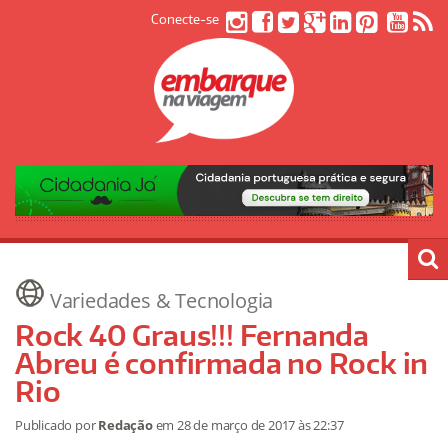
Conecte-se
Variedades & Tecnologia
Rock 40 Graus!!! Fernanda
Abreu é confirmada no Rock in
Rio
Publicado por
Redação
em
28 de março de 2017
às 22:37