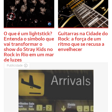
O que é um lightstick?
Guitarras na Cidade do
Entenda o símbolo que
Rock: a força de um
vai transformar o
ritmo que se recusa a
show do Stray Kids no
envelhecer
Rock in Rio em um mar
de luzes
Publicidade