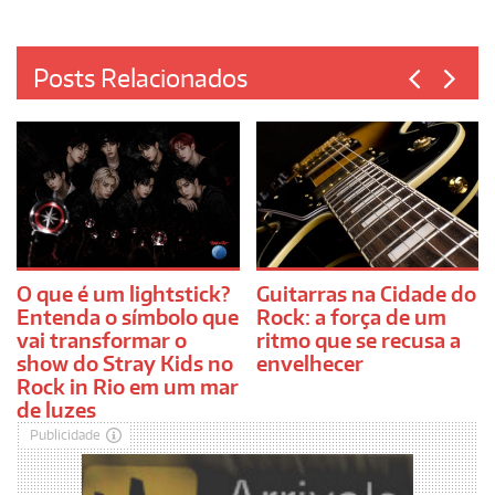
Posts Relacionados
O que é um lightstick?
Guitarras na Cidade do
Entenda o símbolo que
Rock: a força de um
vai transformar o
ritmo que se recusa a
show do Stray Kids no
envelhecer
Rock in Rio em um mar
de luzes
Publicidade