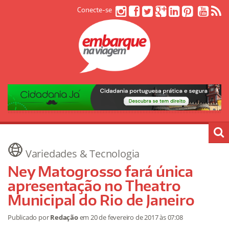
Conecte-se
Variedades & Tecnologia
Ney Matogrosso fará única
apresentação no Theatro
Municipal do Rio de Janeiro
Publicado por
Redação
em
20 de fevereiro de 2017
às 07:08