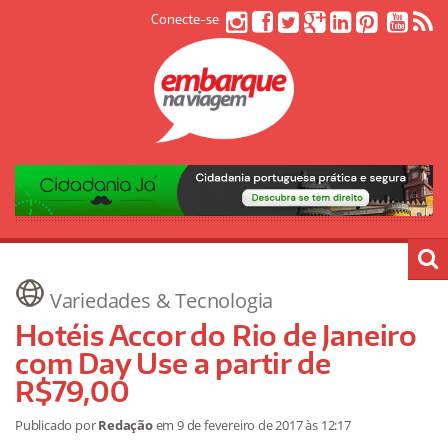
Conecte-se
Variedades & Tecnologia
Hotéis Accor do Rio de Janeiro
com Day Use a partir de
R$79,00
Publicado por
Redação
em
9 de fevereiro de 2017
às 12:17