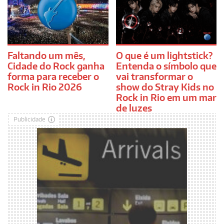
Faltando um mês,
O que é um lightstick?
Cidade do Rock ganha
Entenda o símbolo que
forma para receber o
vai transformar o
Rock in Rio 2026
show do Stray Kids no
Rock in Rio em um mar
de luzes
Publicidade