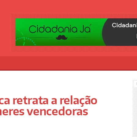
a retrata a relação
heres vencedoras