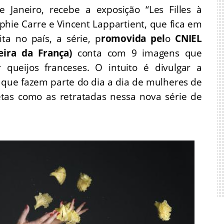
Janeiro, recebe a exposição “Les Filles à
phie Carre e Vincent Lappartient, que fica em
ta no país, a série, p
romovida pel
o
CNIEL
eira da França)
conta com 9 imagens que
ueijos franceses. O intuito é divulgar a
r que fazem parte do dia a dia de mulheres de
letas como as retratadas nessa nova série de