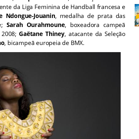
dente da Liga Feminina de Handball francesa e
e Ndongue-Jouanin
, medalha de prata das
e;
Sarah Ourahmoune
, boxeadora campeã
e 2008;
Gaëtane Thiney
, atacante da Seleção
no
, bicampeã europeia de BMX.