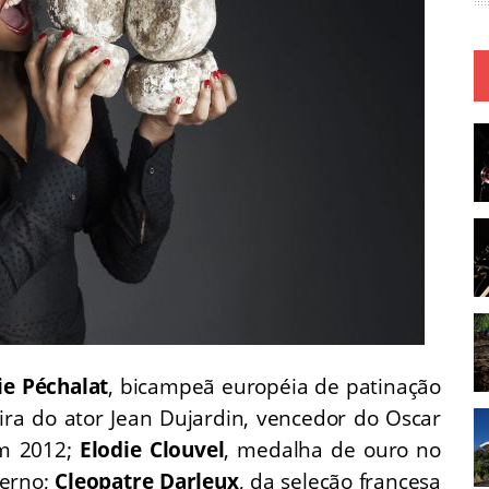
ie Péchalat
, bicampeã européia de patinação
ira do ator Jean Dujardin, vencedor do Oscar
em 2012;
Elodie Clouvel
, medalha de ouro no
erno;
Cleopatre Darleux
, da seleção francesa