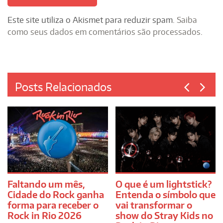
Este site utiliza o Akismet para reduzir spam.
Saiba
como seus dados em comentários são processados
.
Posts Relacionados
Faltando um mês,
O que é um lightstick?
Cidade do Rock ganha
Entenda o símbolo que
forma para receber o
vai transformar o
Rock in Rio 2026
show do Stray Kids no