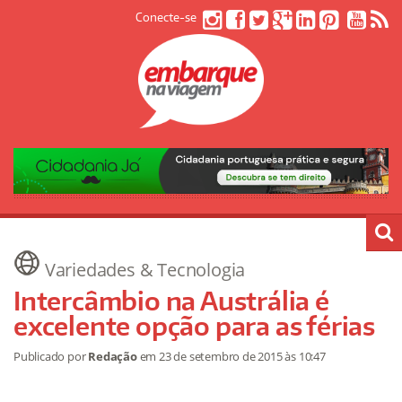
Conecte-se
Variedades & Tecnologia
Intercâmbio na Austrália é
excelente opção para as férias
Publicado por
Redação
em
23 de setembro de 2015
às 10:47