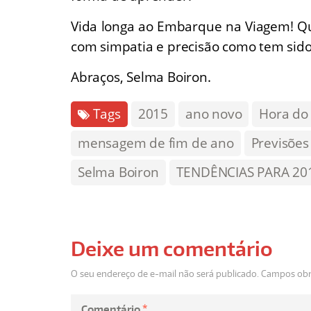
Vida longa ao Embarque na Viagem! Que
com simpatia e precisão como tem sido
Abraços, Selma Boiron.
Tags
2015
ano novo
Hora do
mensagem de fim de ano
Previsões
Selma Boiron
TENDÊNCIAS PARA 20
Deixe um comentário
O seu endereço de e-mail não será publicado.
Campos obr
Comentário
*