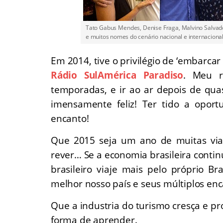
Tato Gabus Mendes, Denise Fraga, Malvino Salvado
e muitos nomes do cenário nacional e internaciona
Em 2014, tive o privilégio de ‘embarca
Rádio SulAmérica Paradiso
. Meu r
temporadas, e ir ao ar depois de qu
imensamente feliz! Ter tido a oport
encanto!
Que 2015 seja um ano de muitas viag
rever… Se a economia brasileira contin
brasileiro viaje mais pelo próprio B
melhor nosso país e seus múltiplos enc
Que a industria do turismo cresça e p
forma de aprender.