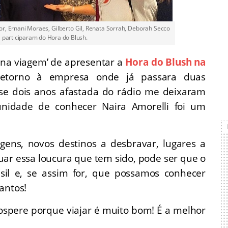
r, Ernani Moraes, Gilberto Gil, Renata Sorrah, Deborah Secco
l participaram do Hora do Blush.
r na viagem’ de apresentar a
Hora do Blush na
etorno à empresa onde já passara duas
ase dois anos afastada do rádio me deixaram
unidade de conhecer Naira Amorelli foi um
ens, novos destinos a desbravar, lugares a
uar essa loucura que tem sido, pode ser que o
rasil e, se assim for, que possamos conhecer
antos!
rospere porque viajar é muito bom! É a melhor