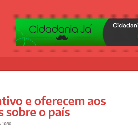
ativo e oferecem aos
s sobre o país
s 10:30