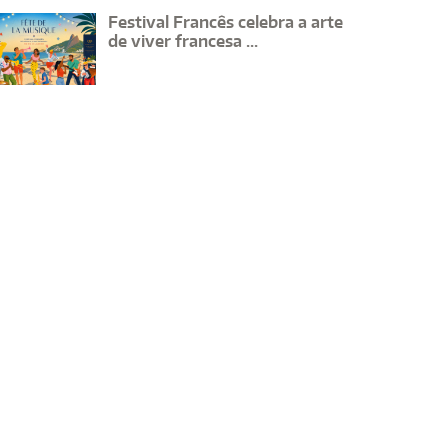
Festival Francês celebra a arte
de viver francesa ...
rismo Religioso no Brasil
Festival
nha Observatório e
de vive
minário inédito para
sabores