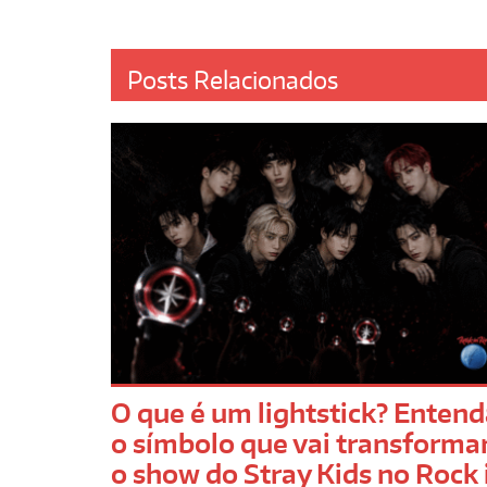
Posts Relacionados
O que é um lightstick? Enten
o símbolo que vai transforma
o show do Stray Kids no Rock 