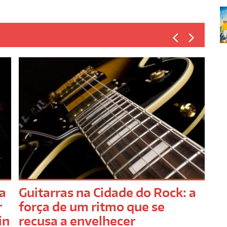
da
Guitarras na Cidade do Rock: a
Tu
r
força de um ritmo que se
ga
in
recusa a envelhecer
Se