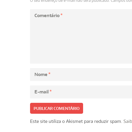
O seu endereço de e-mail não será publicado.
Campos obr
Comentário
*
Nome
*
E-mail
*
Este site utiliza o Akismet para reduzir spam.
Sai