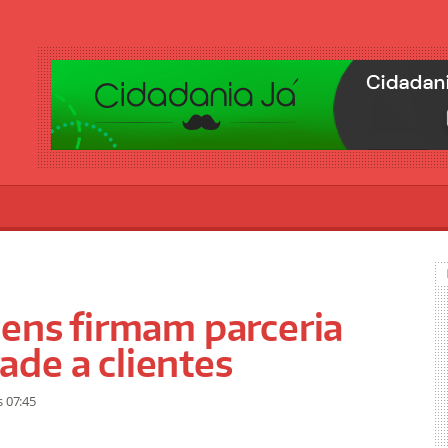
gens firmam parceria
de a clientes
s 07:45