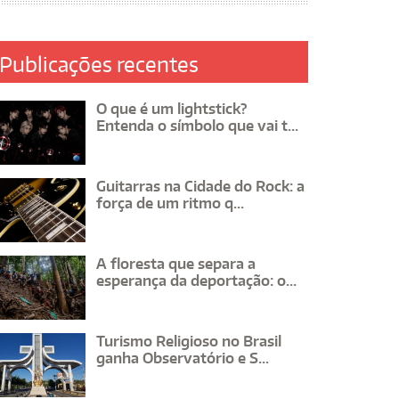
Publicações recentes
O que é um lightstick?
Entenda o símbolo que vai t...
Guitarras na Cidade do Rock: a
força de um ritmo q...
A floresta que separa a
esperança da deportação: o...
Turismo Religioso no Brasil
ganha Observatório e S...
tel Windsor Marapendi
Hotel S