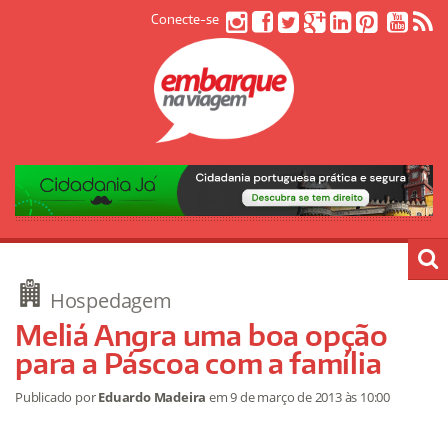
Conecte-se
Hospedagem
Meliá Angra uma boa opção
para a Páscoa com a família
Publicado por
Eduardo Madeira
em
9 de março de 2013
às 10:00