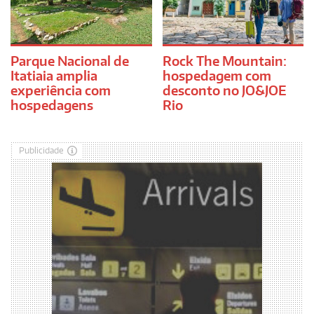
Parque Nacional de
Rock The Mountain:
Itatiaia amplia
hospedagem com
experiência com
desconto no JO&JOE
hospedagens
Rio
Publicidade