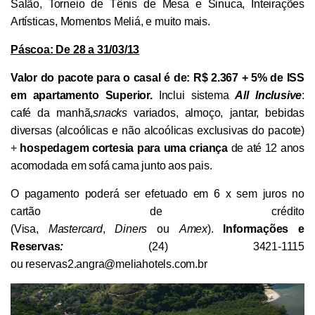
Salão, Torneio de Tênis de Mesa e Sinuca, Inteirações
Artísticas, Momentos Meliá, e muito mais.
Páscoa: De 28 a 31/03/13
Valor do pacote para o casal é de: R$ 2.367 + 5% de ISS
em apartamento Superior.
Inclui sistema
All Inclusive
:
café da manhã,
snacks
variados, almoço, jantar, bebidas
diversas (alcoólicas e não alcoólicas exclusivas do pacote)
+
hospedagem cortesia para uma criança
de até 12 anos
acomodada em sofá cama junto aos pais.
O pagamento poderá ser efetuado em 6 x sem juros no
cartão de crédito
(Visa,
Mastercard
,
Diners
ou
Amex
).
Informações e
Reservas
:
(24) 3421-1115
ou
reservas2.angra@meliahotels.com.br