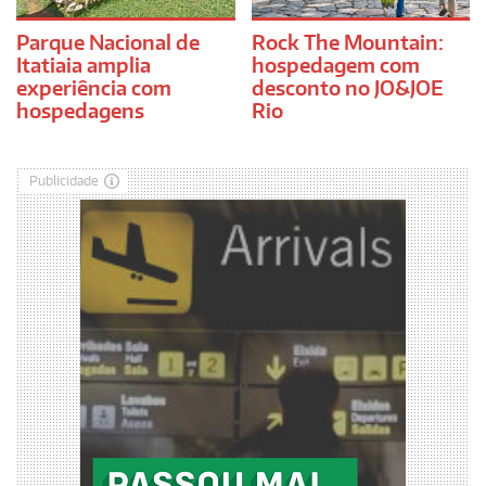
Parque Nacional de
Rock The Mountain:
Itatiaia amplia
hospedagem com
experiência com
desconto no JO&JOE
hospedagens
Rio
Publicidade