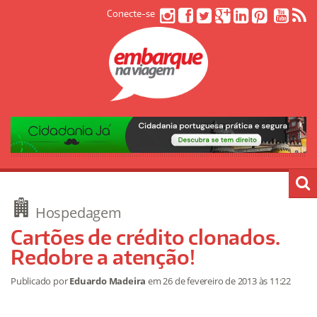
Conecte-se
Hospedagem
Cartões de crédito clonados.
Redobre a atenção!
Publicado por
Eduardo Madeira
em
26 de fevereiro de 2013
às 11:22