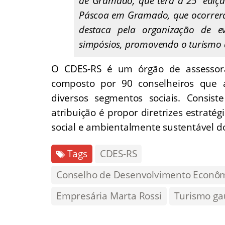
de Gramado, que terá a 25ª ediçã
Páscoa em Gramado, que ocorrerá
destaca pela organização de ev
simpósios, promovendo o turismo 
O CDES-RS é um órgão de assessor
composto por 90 conselheiros que 
diversos segmentos sociais. Consis
atribuição é propor diretrizes estraté
social e ambientalmente sustentável d
Tags
CDES-RS
Conselho de Desenvolvimento Econômi
Empresária Marta Rossi
Turismo ga