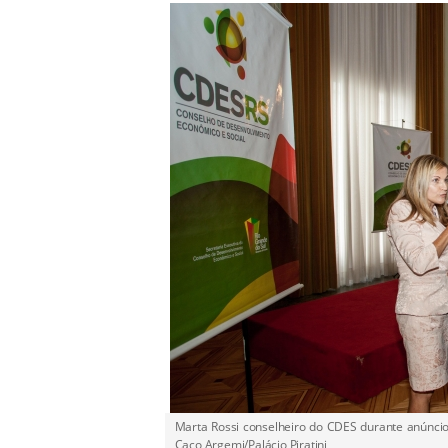
Marta Rossi conselheiro do CDES durante anúncio
Caco Argemi/Palácio Piratini