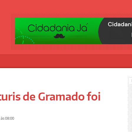
uris de Gramado foi
2
às 08:00