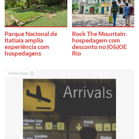
Parque Nacional de
Rock The Mountain:
Itatiaia amplia
hospedagem com
experiência com
desconto no JO&JOE
hospedagens
Rio
Publicidade