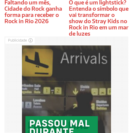
Faltando um mês,
O que é um lightstick?
Cidade do Rock ganha
Entenda o símbolo que
forma para receber o
vai transformar o
Rock in Rio 2026
show do Stray Kids no
Rock in Rio em um mar
de luzes
Publicidade