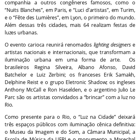
companhia a outros congêneres famosos, como o
“Nuits Blanches”, em Paris, e “Luci d’artistas”, em Turim,
e o “Fête des Lumières”, em Lyon, o primeiro do mundo.
Além dessas três cidades, mais 64 realizam festas de
luzes urbanas.
O evento carioca reunirá renomados
lighting designers
e
artistas nacionais e internacionais, que transformam a
iluminação urbana em uma forma de arte. Os
brasileiros Regina Silveira, Albano Afonso, David
Batchelor e Luiz Zerbini; os franceses Erik Samakh,
Delphine Reist e o grupo Eletronic Shadow; os ingleses
Anthony McCall e Ron Haselden, e o argentino Julio Le
Parc são os artistas convidados a “brincar” com a luz no
Rio.
Como presente para o Rio, o “Luz na Cidade” deixará
três espaços públicos com iluminação cênica definitiva:
o Museu da Imagem e do Som, a Câmara Municipal, a
Escola de Música da UFRJ e o monumento a Marechal