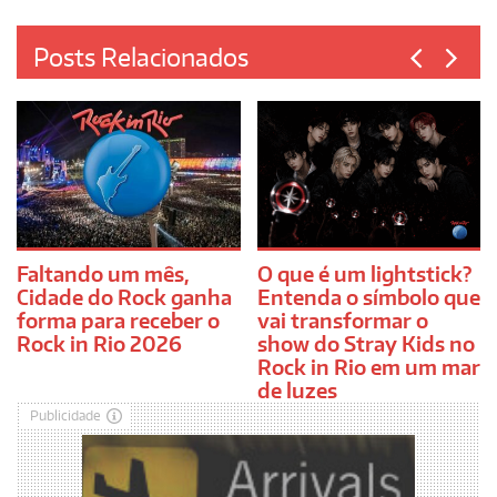
Posts Relacionados
Faltando um mês,
O que é um lightstick?
Cidade do Rock ganha
Entenda o símbolo que
forma para receber o
vai transformar o
Rock in Rio 2026
show do Stray Kids no
Rock in Rio em um mar
de luzes
Publicidade