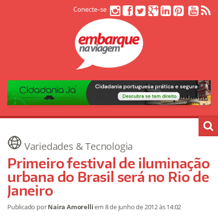
Conecte-se
Variedades & Tecnologia
Primeiro festival de iluminação
urbana do Brasil será no Rio de
Janeiro
Publicado por
Naira Amorelli
em
8 de junho de 2012
às 14:02