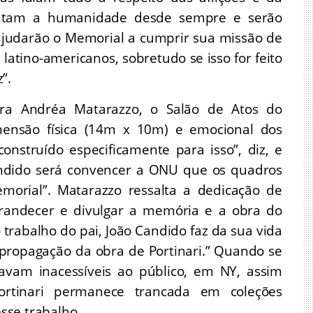
ntam a humanidade desde sempre e serão
 ajudarão o Memorial a cumprir sua missão de
atino-americanos, sobretudo se isso for feito
”.
ura Andréa Matarazzo, o Salão de Atos do
mensão física (14m x 10m) e emocional dos
construído especificamente para isso”, diz, e
andido será convencer a ONU que os quadros
orial”. Matarazzo ressalta a dedicação de
grandecer e divulgar a memória e a obra do
 trabalho do pai, João Candido faz da sua vida
propagação da obra de Portinari.” Quando se
cavam inacessíveis ao público, em NY, assim
tinari permanece trancada em coleções
esse trabalho.