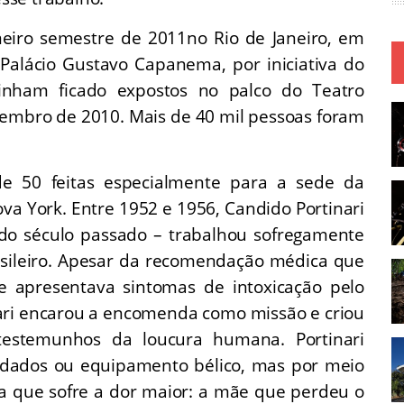
meiro semestre de 2011no Rio de Janeiro, em
 Palácio Gustavo Capanema, por iniciativa do
s tinham ficado expostos no palco do Teatro
ezembro de 2010. Mais de 40 mil pessoas foram
 50 feitas especialmente para a sede da
a York. Entre 1952 e 1956, Candido Portinari
s do século passado – trabalhou sofregamente
asileiro. Apesar da recomendação médica que
ue apresentava sintomas de intoxicação pelo
ari encarou a encomenda como missão e criou
estemunhos da loucura humana. Portinari
oldados ou equipamento bélico, mas por meio
la que sofre a dor maior: a mãe que perdeu o