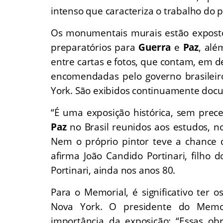
intenso que caracteriza o trabalho do 
Os monumentais murais estão expostos
preparatórios para
Guerra
e
Paz
, alé
entre cartas e fotos, que contam, em de
encomendadas pelo governo brasilei
York. São exibidos continuamente docum
“É uma exposição histórica, sem prec
Paz
no Brasil reunidos aos estudos, n
Nem o próprio pintor teve a chance 
afirma João Candido Portinari, filho d
Portinari, ainda nos anos 80.
Para o Memorial, é significativo ter
Nova York. O presidente do Memori
importância da exposição: “Essas ob