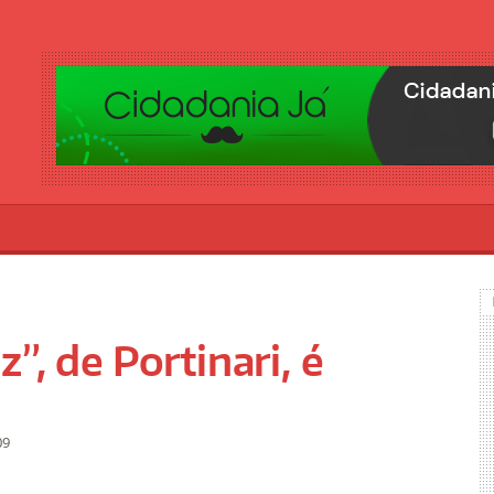
”, de Portinari, é
09