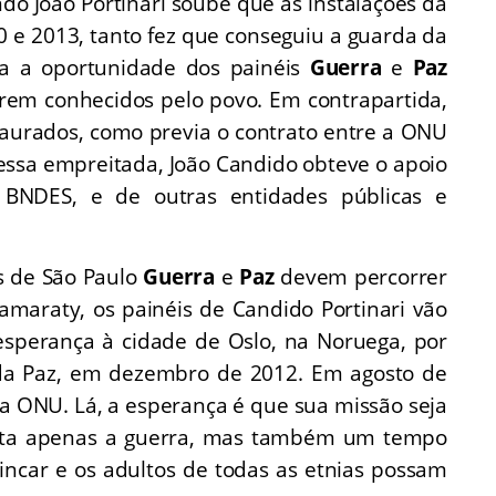
o João Portinari soube que as instalações da
 e 2013, tanto fez que conseguiu a guarda da
ra a oportunidade dos painéis
Guerra
e
Paz
rem conhecidos pelo povo. Em contrapartida,
taurados, como previa o contrato entre a ONU
 essa empreitada, João Candido obteve o apoio
 BNDES, e de outras entidades públicas e
s de São Paulo
Guerra
e
Paz
devem percorrer
maraty, os painéis de Candido Portinari vão
sperança à cidade de Oslo, na Noruega, por
da Paz, em dezembro de 2012. Em agosto de
da ONU. Lá, a esperança é que sua missão seja
etrata apenas a guerra, mas também um tempo
incar e os adultos de todas as etnias possam