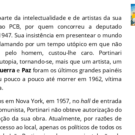
arte da intelectualidade e de artistas da sua
o ao PCB, por quem concorreu a deputado
1947. Sua insistência em presentear o mundo
clamando por um tempo utópico em que não
pelo homem, custou-lhe caro. Portinari
utopia, tornando-se, mais que um artista, um
uerra
e
Paz
foram os últimos grandes painéis
eu pouco a pouco até morrer em 1962, vítima
a.
os em Nova York, em 1957, no
hall
de entrada
omunista, Portinari não obteve autorização do
ação da sua obra. Atualmente, por razões de
esso ao local, apenas os políticos de todos os