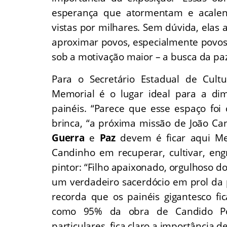
esperança que atormentam e acale
vistas por milhares. Sem dúvida, elas
aproximar povos, especialmente povos l
sob a motivação maior – a busca da paz
Para o Secretário Estadual de Cult
Memorial é o lugar ideal para a di
painéis. “Parece que esse espaço foi 
brinca, “a próxima missão de João C
Guerra
e
Paz
devem é ficar aqui Mem
Candinho em recuperar, cultivar, en
pintor: “Filho apaixonado, orgulhoso do
um verdadeiro sacerdócio em prol da 
recorda que os painéis gigantesco fi
como 95% da obra de Candido Por
particulares, fica claro a importância d