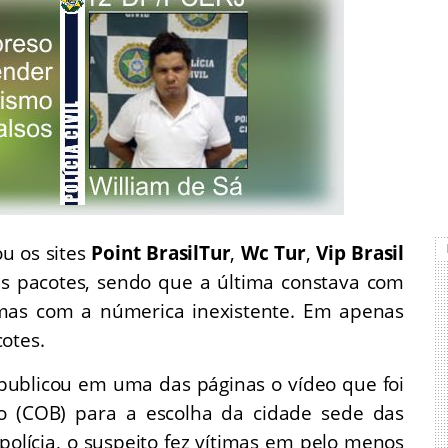
ou os sites
Point BrasilTur
,
Wc Tur
,
Vip Brasil
es pacotes, sendo que a última constava com
mas com a númerica inexistente. Em apenas
otes.
e publicou em uma das páginas o vídeo que foi
ro (COB) para a escolha da cidade sede das
olícia, o suspeito fez vítimas em pelo menos