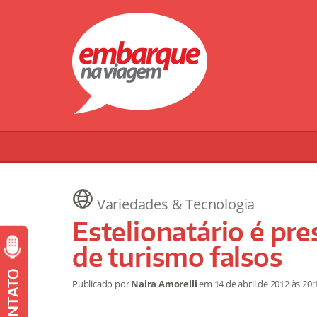
Variedades & Tecnologia
Estelionatário é pr
de turismo falsos
CONTATO
Publicado por
Naira Amorelli
em
14 de abril de 2012
às 20: