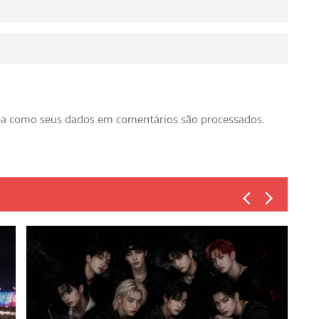
ba como seus dados em comentários são processados
.