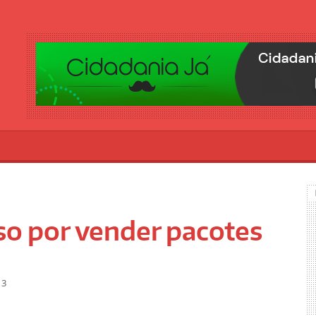
eso por vender pacotes
13