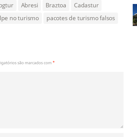
bgtur
Abresi
Braztoa
Cadastur
lpe no turismo
pacotes de turismo falsos
igatórios são marcados com
*