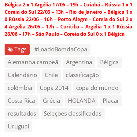
Bélgica 2 x 1 Argélia
17/06 – 19h – Cuiabá – Rússia 1 x 1
Coreia do Sul
22/06 – 13h – Rio de Janeiro – Bélgica 1 x
0 Rússia
22/06 – 16h – Porto Alegre – Coreia do Sul 2 x
4 Argélia
26/06 – 17h – Curitiba – Argélia 1 x 1 Rússia
26/06 – 17h – São Paulo – Coreia do Sul 0 x 1 Bélgica
Tags
#LoadoBomdaCopa
Alemanha campeã
Argentina
Bélgica
Calendário
Chile
classificação
colômbia
Copa 2014
copa do mundo
Costa Rica
Grécia
HOLANDA
Placar
resultados
Seleções classificadas
Uruguai