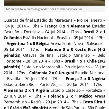
Maracanã foi o palco da grande final. Foto: Renan Bacellar
Quartas de final Estádio do Maracanã – Rio de Janeiro –
04 jul 2014 – 13hs –
França 0 x 1 Alemanha
Estádio
Castelão – Fortaleza – 04 jul 2014 – 17hs –
Brasil 2 x 1
Colômbia
Estádio Nacional – Brasília – 05 Jul 2014 – 13hs
–
Argentina 1 x 0 Bélgica
Arena Fonte Nova – Salvador –
05 Jul 2014 – 17hs –
Holanda 0 x 0 Costa Rica
(4×3
pênaltis)
Oitavas de final Estádio Mineirão – Belo
Horizonte – 28 Jun 2014 – 13hs –
Brasil 1 x 1 Chile (3×2
pênaltis)
Estádio do Maracanã – Rio de Janeiro – 28 Jun
2014 – 17hs –
Colômbia 2 x 0 Uruguai
Estádio Nacional
– Brasília – 30 Jun 2014 – 13hs –
França 2 x 0 Nigéria
Estádio Beira-Rio – Porto Alegre – 30 Jun 2014 – 17hs –
Alemanha 2 x 1
Argélia
Estádio Castelão – Fortaleza –
29 Jun 2014 – 13hs –
Holanda 2 x 1 México
Arena
Pernambuco – Recife – 29 Jun 2014 – 17hs –
Costa Rica 1
x 1 Grécia (5×3 pênaltis)
Arena de São Paulo – São Paulo