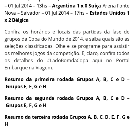
– 01 Jul 2014 – 13hs –
Argentina 1 x 0 Suíça
Arena Fonte
Nova – Salvador – 01 Jul 2014 – 17hs –
Estados Unidos 1
x 2 Bélgica
Confira os horários e locais das partidas da fase de
grupos da Copa do Mundo de 2014, e saiba quais são as
seleções classificadas. Olhe e se programe para assistir
os melhores jogos da competição. E, claro, confira todos
os detalhes do #LadoBomdaCopa aqui no Portal
Embarque na Viagem.
Resumo da primeira rodada
Grupos A, B, C e D
–
Grupos E, F, G e H
Resumo da segunda rodada
Grupos A, B, C e D
–
Grupos E, F, G e H
Resumo da terceira rodada Grupos A, B, C, D, E, F, G e
H