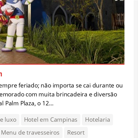
m
empre feriado; não importa se cai durante ou
emorado com muita brincadeira e diversão
al Palm Plaza, o 12…
e luxo
Hotel em Campinas
Hotelaria
Menu de travesseiros
Resort