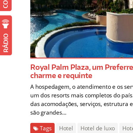
RÁDIO
Royal Palm Plaza, um Preferre
charme e requinte
A hospedagem, o atendimento e os ser
um dos resorts mais completos do paí
das acomodações, serviços, estrutura 
são grandes…
Tags
Hotel
Hotel de luxo
Hot