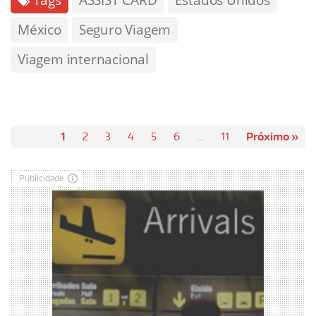
Tags
ASSIST CARD
Estados Unidos
México
Seguro Viagem
Viagem internacional
1
2
3
4
5
6
…
11
Próximo »
Publicidade