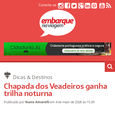
Conecte-se
Dicas & Destinos
Chapada dos Veadeiros ganha
trilha noturna
Publicado por
Naira Amorelli
em
4 de maio de 2026
às 15:39