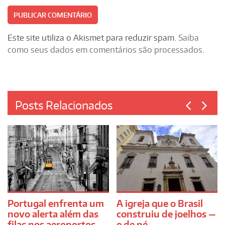
Este site utiliza o Akismet para reduzir spam.
Saiba
como seus dados em comentários são processados
.
Posts Relacionados
Portugal enfrenta um
A igreja que o Brasil
novo alerta além das
construiu de joelhos —
filas nos aeroportos
e de pé