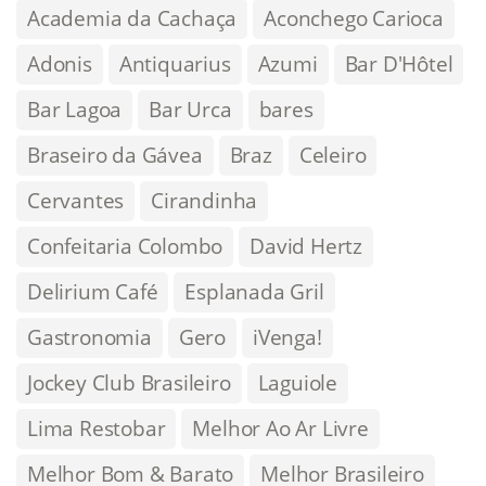
Academia da Cachaça
Aconchego Carioca
Adonis
Antiquarius
Azumi
Bar D'Hôtel
Bar Lagoa
Bar Urca
bares
Braseiro da Gávea
Braz
Celeiro
Cervantes
Cirandinha
Confeitaria Colombo
David Hertz
Delirium Café
Esplanada Gril
Gastronomia
Gero
iVenga!
Jockey Club Brasileiro
Laguiole
Lima Restobar
Melhor Ao Ar Livre
Melhor Bom & Barato
Melhor Brasileiro