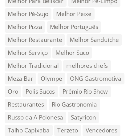
Melhor Para Beliscar
Melhor Pé-Limpo
Melhor Pé-Sujo
Melhor Peixe
Melhor Pizza
Melhor Português
Melhor Restaurante
Melhor Sanduíche
Melhor Serviço
Melhor Suco
Melhor Tradicional
melhores chefs
Meza Bar
Olympe
ONG Gastromotiva
Oro
Polis Sucos
Prêmio Rio Show
Restaurantes
Rio Gastronomia
Russo da A Polonesa
Satyricon
Talho Capixaba
Terzeto
Vencedores