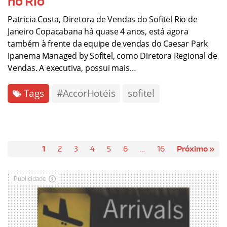
no Rio
Patricia Costa, Diretora de Vendas do Sofitel Rio de
Janeiro Copacabana há quase 4 anos, está agora
também à frente da equipe de vendas do Caesar Park
Ipanema Managed by Sofitel, como Diretora Regional de
Vendas. A executiva, possui mais…
Tags
#AccorHotéis
sofitel
1
2
3
4
5
6
…
16
Próximo »
Publicidade