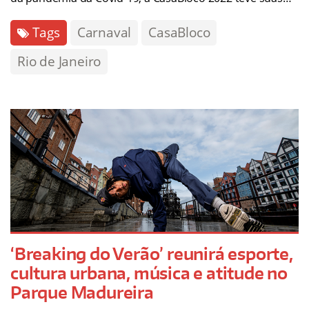
Tags
Carnaval
CasaBloco
Rio de Janeiro
‘Breaking do Verão’ reunirá esporte,
cultura urbana, música e atitude no
Parque Madureira