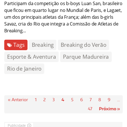
Participam da competição os b-boys Luan San, brasileiro
que ficou em quarto lugar no Mundial de Paris, e Lagaet,
um dos principais atletas da França; além das b-girls
Savaz, cria do Rio que integra a Comissão de Atletas de
Breaking…
Tags
Breaking
Breaking do Verão
Esporte & Aventura
Parque Madureira
Rio de Janeiro
« Anterior
1
2
3
4
5
6
7
8
9
…
47
Próximo »
Publicidade