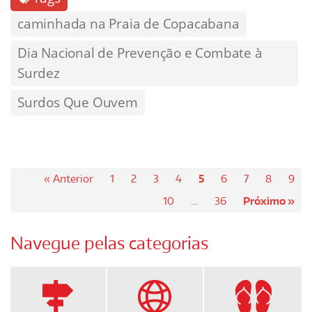
caminhada na Praia de Copacabana
Dia Nacional de Prevenção e Combate à
Surdez
Surdos Que Ouvem
« Anterior
1
2
3
4
5
6
7
8
9
10
…
36
Próximo »
Navegue pelas categorias