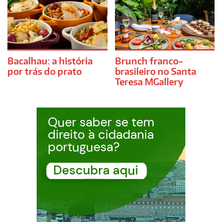
Bacalhau: a história
Brunch franco-
por trás do prato
brasileiro no Santa
Teresa MGallery