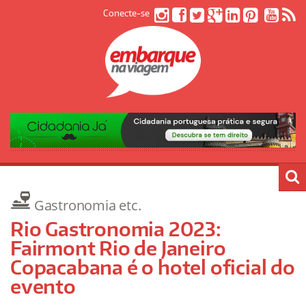
Conecte-se
Gastronomia etc.
Rio Gastronomia 2023:
Fairmont Rio de Janeiro
Copacabana é o hotel oficial do
evento