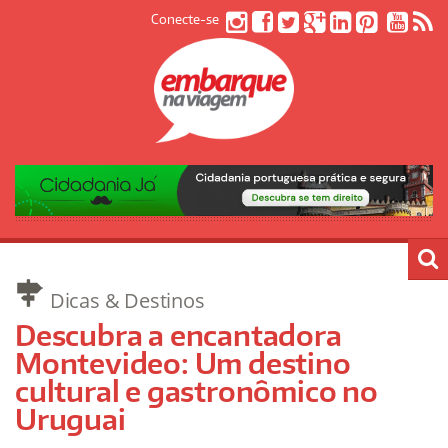
Conecte-se
Dicas & Destinos
Descubra a encantadora
Montevideo: Um destino
cultural e gastronômico no
Uruguai