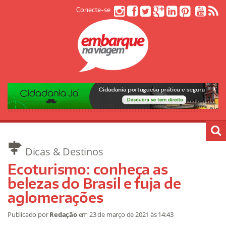
Conecte-se
Dicas & Destinos
Ecoturismo: conheça as
belezas do Brasil e fuja de
aglomerações
Publicado por
Redação
em
23 de março de 2021
às 14:43