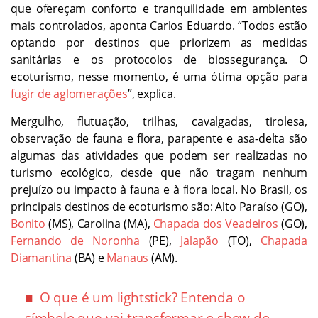
que ofereçam conforto e tranquilidade em ambientes
mais controlados, aponta Carlos Eduardo. “Todos estão
optando por destinos que priorizem as medidas
sanitárias e os protocolos de biossegurança. O
ecoturismo, nesse momento, é uma ótima opção para
fugir de aglomerações
”, explica.
Mergulho, flutuação, trilhas, cavalgadas, tirolesa,
observação de fauna e flora, parapente e asa-delta são
algumas das atividades que podem ser realizadas no
turismo ecológico, desde que não tragam nenhum
prejuízo ou impacto à fauna e à flora local. No Brasil, os
principais destinos de ecoturismo são: Alto Paraíso (GO),
Bonito
(MS), Carolina (MA),
Chapada dos Veadeiros
(GO),
Fernando de Noronha
(PE),
Jalapão
(TO),
Chapada
Diamantina
(BA) e
Manaus
(AM).
O que é um lightstick? Entenda o
símbolo que vai transformar o show do