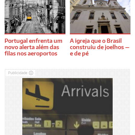
Portugal enfrenta um
A igreja que o Brasil
novo alerta além das
construiu de joelhos —
filas nos aeroportos
e de pé
Publicidade