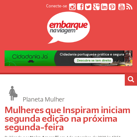
Conecte-se
Planeta Mulher
Mulheres que Inspiram iniciam
segunda edição na próxima
segunda-feira