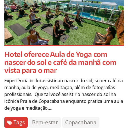
Hotel oferece Aula de Yoga com
nascer do sol e café da manhã com
vista para o mar
Experiência inclui assistir ao nascer do sol, super café da
manhã, aula de yoga, meditação, além de fotografias
profissionais. Que tal você assistir o nascer do sol na
icônica Praia de Copacabana enquanto pratica uma aula
de yoga e meditação,…
Tags
Bem-estar
Copacabana