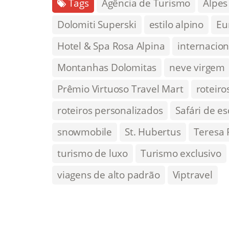
Tags
Agência de Turismo
Alpes
Dolomiti Superski
estilo alpino
Eu
Hotel & Spa Rosa Alpina
internacion
Montanhas Dolomitas
neve virgem
Prêmio Virtuoso Travel Mart
roteiro
roteiros personalizados
Safári de es
snowmobile
St. Hubertus
Teresa 
turismo de luxo
Turismo exclusivo
viagens de alto padrão
Viptravel